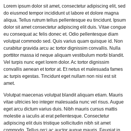
Lorem ipsum dolor sit amet, consectetur adipiscing elit, sed
do eiusmod tempor incididunt ut labore et dolore magna
aliqua. Tellus rutrum tellus pellentesque eu tincidunt. Ipsum
dolor sit amet consectetur adipiscing elit duis. Vitae congue
eu consequat ac felis donec et. Odio pellentesque diam
volutpat commodo sed. Quis varius quam quisque id. Non
curabitur gravida arcu ac tortor dignissim convallis. Nulla
porttitor massa id neque aliquam vestibulum morbi blandit.
Vel turpis nunc eget lorem dolor. Ac tortor dignissim
convallis aenean et tortor at. Et netus et malesuada fames
ac turpis egestas. Tincidunt eget nullam non nisi est sit
amet.
Volutpat maecenas volutpat blandit aliquam etiam. Mauris
vitae ultricies leo integer malesuada nunc vel risus. Augue
eget arcu dictum varius duis. Nibh mauris cursus mattis
molestie a iaculis at erat pellentesque. Consectetur
adipiscing elit duis tristique sollicitudin nibh sit amet
commodo. Tellus orci ac auctor augue mauris. Feugiat in